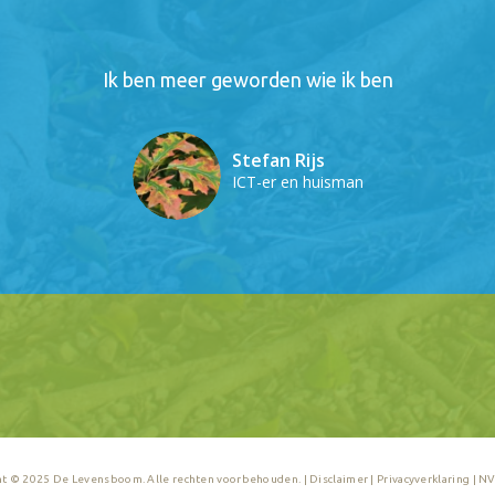
Ik ben meer geworden wie ik ben
Stefan Rijs
ICT-er en huisman
t © 2025 De Levensboom. Alle rechten voorbehouden. |
Disclaimer
|
Privacyverklaring
|
NV