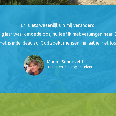
Er is iets wezenlijks in mij veranderd.
ig jaar was ik moedeloos, nu leef ik met verlangen naar 
Het is inderdaad zo: God zoekt mensen; hij laat je niet los
Marina Sonneveld
trainer en theologiestudent