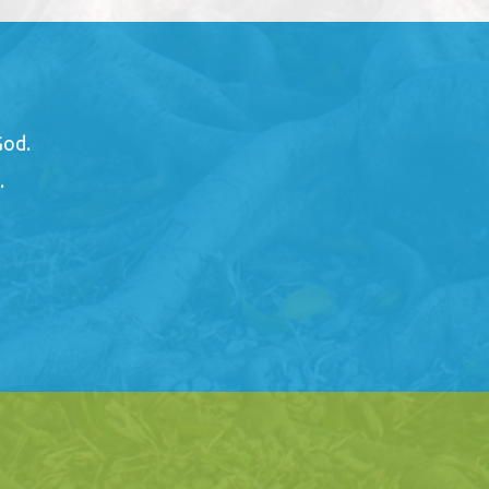
God.
.