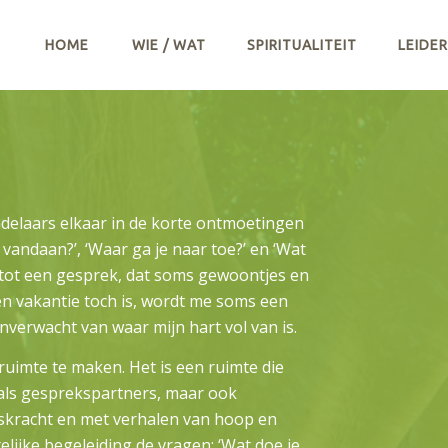
HOME
WIE / WAT
SPIRITUALITEIT
LEIDE
ndelaars elkaar in de korte ontmoetingen
vandaan?’, ‘Waar ga je naar toe?’ en ‘Wat
en tot een gesprek, dat soms gewoontjes en
een vakantie toch is, wordt me soms een
onverwacht van waar mijn hart vol van is.
 ruimte te maken. Het is een ruimte die
als gesprekspartners, maar ook
nskracht en met verhalen van hoop en
lijke begeleiding de vragen: ‘Wat doe je