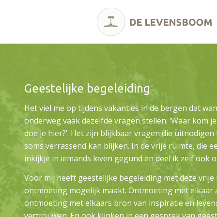
Geestelijke begeleiding
Het viel me op tijdens vakanties in de bergen dat wa
onderweg vaak dezelfde vragen stellen: ‘Waar kom je 
doe je hier?’. Het zijn blijkbaar vragen die uitnodig
soms verrassend kan blijken. In de vrije ruimte, die 
inkijkje in iemands leven gegund en deel ik zelf ook 
Voor mij heeft geestelijke begeleiding met deze vrije
ontmoeting mogelijk maakt. Ontmoeting met elkaar 
ontmoeting met elkaars bron van inspiratie en leve
vertrouwen. En ook klinken in een gesprek van geeste